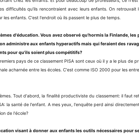
rtant chez les enfants. Et pour beaucoup de professeurs, ce n'est
s difficultés qu'ils rencontraient avec leurs enfants. On retrouvai
 les enfants. C'est l'endroit où ils passent le plus de temps.
èmes d'éducation. Vous avez observé qu'hormis la Finlande, les pa
n administre aux enfants hyperactifs mais qui feraient des ravages
nts pour qu'ils soient plus compétitifs?
x premiers pays de ce classement PISA sont ceux où il y a le plus de 
nale acharnée entre les écoles. C'est comme ISO 2000 pour les entrep
èmes. Tout d'abord, la finalité productiviste du classement: il faut r
A: la santé de l'enfant. A mes yeux, l'enquête perd ainsi directement
ion de l'école?
ation visant à donner aux enfants les outils nécessaires pour se d