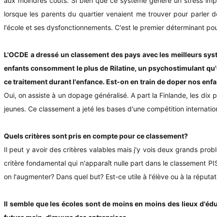
aux moindres coûts. Si bien que ce système génère un stress impo
lorsque les parents du quartier venaient me trouver pour parler de
l'école et ses dysfonctionnements. C'est le premier déterminant pour
L'OCDE a dressé un classement des pays avec les meilleurs syst
enfants consomment le plus de Rilatine, un psychostimulant qu'o
ce traitement durant l'enfance. Est-on en train de doper nos enfa
Oui, on assiste à un dopage généralisé. A part la Finlande, les di
jeunes. Ce classement a jeté les bases d'une compétition internatio
Quels critères sont pris en compte pour ce classement?
Il peut y avoir des critères valables mais j'y vois deux grands probl
critère fondamental qui n'apparaît nulle part dans le classement PIS
on l'augmenter? Dans quel but? Est-ce utile à l'élève ou à la réputat
Il semble que les écoles sont de moins en moins des lieux d'éduc