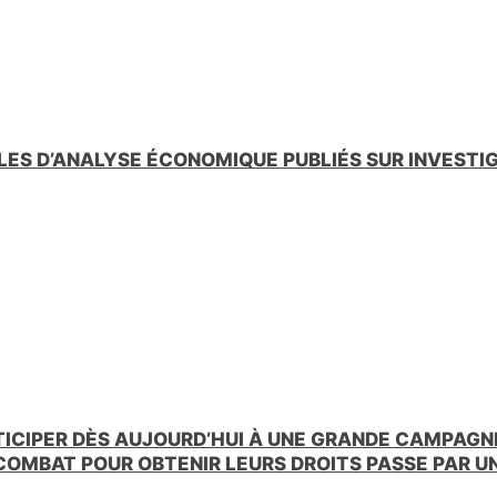
n
d
l
y
LES D’ANALYSE ÉCONOMIQUE PUBLIÉS SUR INVESTI
TICIPER DÈS AUJOURD’HUI À UNE GRANDE CAMPAGNE
 COMBAT POUR OBTENIR LEURS DROITS PASSE PAR 