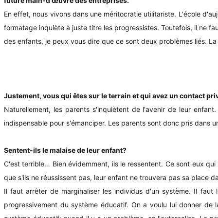
future main-d'œuvre des entreprises.
En effet, nous vivons dans une méritocratie utilitariste. L'école d
formatage inquiète à juste titre les progressistes. Toutefois, il ne
des enfants, je peux vous dire que ce sont deux problèmes liés. La 
Justement, vous qui êtes sur le terrain et qui avez un contact pr
Naturellement, les parents s'inquiètent de l'avenir de leur enfant.
indispensable pour s'émanciper. Les parents sont donc pris dans un
Sentent-ils le malaise de leur enfant?
C'est terrible… Bien évidemment, ils le ressentent. Ce sont eux qui 
que s'ils ne réussissent pas, leur enfant ne trouvera pas sa place da
Il faut arrêter de marginaliser les individus d'un système. Il fau
progressivement du système éducatif. On a voulu lui donner de la