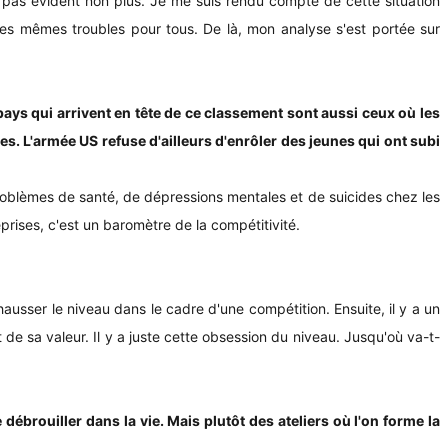
 pas évident non plus. Je me suis rendu compte de cette situation
t les mêmes troubles pour tous. De là, mon analyse s'est portée sur
ys qui arrivent en tête de ce classement sont aussi ceux où les
. L'armée US refuse d'ailleurs d'enrôler des jeunes qui ont subi
problèmes de santé, de dépressions mentales et de suicides chez les
rises, c'est un baromètre de la compétitivité.
ehausser le niveau dans le cadre d'une compétition. Ensuite, il y a un
 de sa valeur. Il y a juste cette obsession du niveau. Jusqu'où va-t-
ébrouiller dans la vie. Mais plutôt des ateliers où l'on forme la