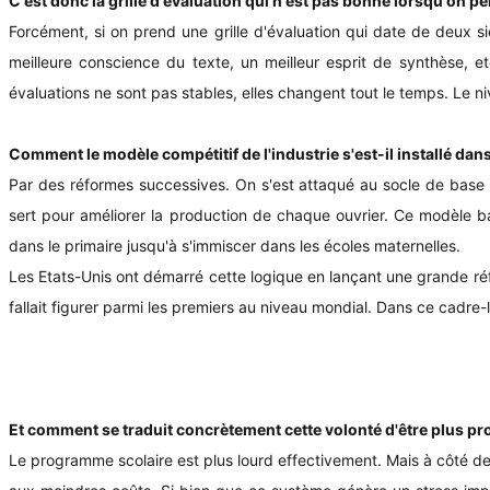
C'est donc la grille d'évaluation qui n'est pas bonne lorsqu'on p
Forcément, si on prend une grille d'évaluation qui date de deux si
meilleure conscience du texte, un meilleur esprit de synthèse, etc
évaluations ne sont pas stables, elles changent tout le temps. Le n
Comment le modèle compétitif de l'industrie s'est-il installé dan
Par des réformes successives. On s'est attaqué au socle de base 
sert pour améliorer la production de chaque ouvrier. Ce modèle b
dans le primaire jusqu'à s'immiscer dans les écoles maternelles.
Les Etats-Unis ont démarré cette logique en lançant une grande réf
fallait figurer parmi les premiers au niveau mondial. Dans ce cadre
Et comment se traduit concrètement cette volonté d'être plus pr
Le programme scolaire est plus lourd effectivement. Mais à côté de 