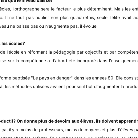
ense que le niveau baisse?
ècles, l'orthographe sera le facteur le plus déterminant. Mais les en
. Il ne faut pas oublier non plus qu'autrefois, seule l'élite avait a
iveau ne baisse pas ou n'augmente pas, il évolue.
s les écoles?
de l'école en réformant la pédagogie par objectifs et par compéten
asé sur la compétence a d'abord été incorporé dans l'enseignement 
orme baptisée "Le pays en danger" dans les années 80. Elle consistait
-là, les méthodes utilisées avaient pour seul but d'augmenter la prod
oductif? On donne plus de devoirs aux élèves, ils doivent apprend
ça, il y a moins de professeurs, moins de moyens et plus d'élèves pa