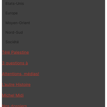
Etats-Unis
Europe
Moyen-Orient
Nord-Sud
Société
Télé Palestine
3 questions à
Attentions, médias!
L’autre Histoire
Michel Midi
Nos dossiers