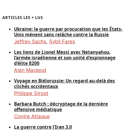
ARTICLES LES + LUS
Ukraine: la guerre par procuration que les États-
Unis mènent sans relâche contre la Russie
Jeffrey Sachs
,
Sybil Fares
Les liens de Lionel Messi avec Netanyahou,
l’armée israélienne et son unité d’espionnage
d’élite 8200
Alan Macleod
Voyage en Biélorussie: Un regard au-delà des
clichés occidentaux
Philippe Stroot
Barbara Butch : décryptage de la dernière
offensive médiatique
Contre Attaque
La guerre contre l’Iran 3.0