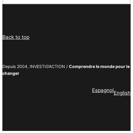
Facebook
Twitter
PrintFriendly
Email
Back to top
Depuis 2004, INVESTIG’ACTION /
Comprendre le monde pour le
changer
Espagnol
English
Facebook
Twitter
PrintFriendly
Email