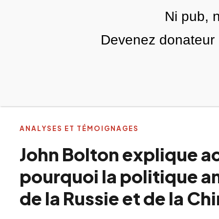
Skip to main content
Ni pub, 
FR
Devenez donateur m
RUBRIQUES
TÉLÉ PALESTINE
VIDÉOS
ÉDIT
ANALYSES ET TÉMOIGNAGES
John Bolton explique 
pourquoi la politique a
de la Russie et de la Ch