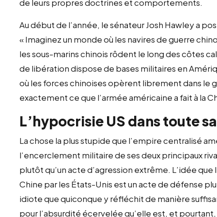
de leurs propres doctrines et comportements.
Au début de l’année, le sénateur Josh Hawley a posé
« Imaginez un monde où les navires de guerre chino
les sous-marins chinois rôdent le long des côtes c
de libération dispose de bases militaires en Amér
où les forces chinoises opèrent librement dans le g
exactement ce que l’armée américaine a fait à la C
L’hypocrisie US dans toute s
La chose la plus stupide que l’empire centralisé a
l’encerclement militaire de ses deux principaux riv
plutôt qu’un acte d’agression extrême. L’idée que l
Chine par les États-Unis est un acte de défense pl
idiote que quiconque y réfléchit de manière suffi
pour l’absurdité écervelée qu’elle est, et pourtant,