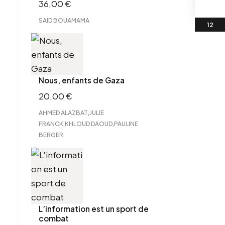
36,00
€
SAÏD BOUAMAMA
Nous, enfants de Gaza
20,00
€
,
AHMED ALAZBAT
JULIE
,
,
FRANCK
KHLOUD DAOUD
PAULINE
BERGER
L’information est un sport de
combat