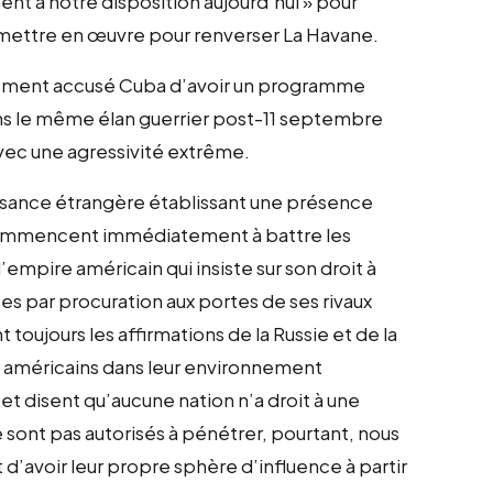
t à notre disposition aujourd’hui » pour
e mettre en œuvre pour renverser La Havane.
ssement accusé Cuba d’avoir un programme
dans le même élan guerrier post-11 septembre
k avec une agressivité extrême.
issance étrangère établissant une présence
s commencent immédiatement à battre les
’empire américain qui insiste sur son droit à
ces par procuration aux portes de ses rivaux
toujours les affirmations de la Russie et de la
s américains dans leur environnement
et disent qu’aucune nation n’a droit à une
 sont pas autorisés à pénétrer, pourtant, nous
 d’avoir leur propre sphère d’influence à partir