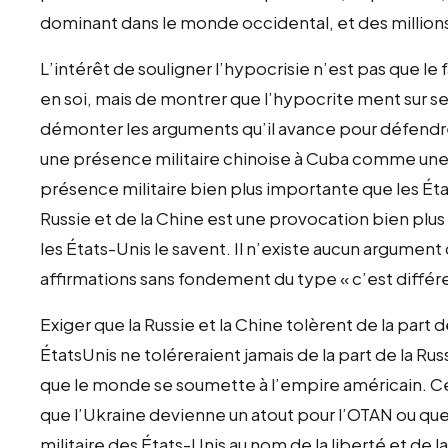
dominant dans le monde occidental, et des millio
L’intérêt de souligner l’hypocrisie n’est pas que le 
en soi, mais de montrer que l’hypocrite ment sur 
démonter les arguments qu’il avance pour défendre 
une présence militaire chinoise à Cuba comme une 
présence militaire bien plus importante que les Éta
Russie et de la Chine est une provocation bien pl
les États-Unis le savent. Il n’existe aucun argument
affirmations sans fondement du type « c’est différe
Exiger que la Russie et la Chine tolèrent de la par
ÉtatsUnis ne toléreraient jamais de la part de la Ru
que le monde se soumette à l’empire américain. Ceux
que l’Ukraine devienne un atout pour l’OTAN ou qu
militaire des États-Unis au nom de la liberté et de 