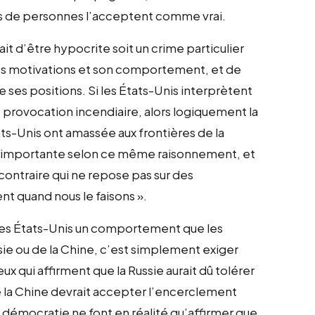
ns de personnes l’acceptent comme vrai.
fait d’être hypocrite soit un crime particulier
ses motivations et son comportement, et de
ses positions. Si les États-Unis interprètent
provocation incendiaire, alors logiquement la
ts-Unis ont amassée aux frontières de la
us importante selon ce même raisonnement, et
 contraire qui ne repose pas sur des
nt quand nous le faisons ».
t des États-Unis un comportement que les
ssie ou de la Chine, c’est simplement exiger
 qui affirment que la Russie aurait dû tolérer
e la Chine devrait accepter l’encerclement
la démocratie ne font en réalité qu’affirmer que