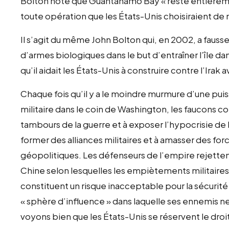
Bolton note que Guantanamo Bay « reste entièremen
toute opération que les États-Unis choisiraient d
Il s’agit du même John Bolton qui, en 2002, a fau
d’armes biologiques dans le but d’entraîner l’île 
qu’il aidait les États-Unis à construire contre l’Ira
Chaque fois qu’il y a le moindre murmure d’une pu
militaire dans le coin de Washington, les faucon
tambours de la guerre et à exposer l’hypocrisie de l
former des alliances militaires et à amasser des for
géopolitiques. Les défenseurs de l’empire rejettent 
Chine selon lesquelles les empiètements militaire
constituent un risque inacceptable pour la sécurité 
« sphère d’influence » dans laquelle ses ennemis ne
voyons bien que les États-Unis se réservent le droit