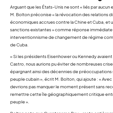
Arguant que les États-Unis ne sont « liés par aucun 
M. Bolton préconise « la révocation des relations 
économiques accrues contre la Chine et Cuba, et u
sanctions existantes » comme réponse immédiate 
interventionnisme de changement de régime comme
de Cuba.
« Si les présidents Eisenhower ou Kennedy avaient a
Castro, nous aurions pu éviter de nombreuses crises
épargnant ainsi des décennies de préoccupations st
peuple cubain », écrit M. Bolton, qui ajoute : « Ave
devrions pas manquer le moment présent sans rec
remettre cette île géographiquement critique entr
peuple ».