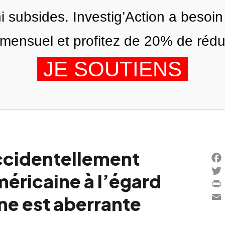
ni subsides. Investig’Action a besoin
ensuel et profitez de 20% de réduct
JE SOUTIENS
IONS
NOUS
AGENDA
accidentellement
Fac
méricaine à l’égard
Twi
Prin
ine est aberrante
Ema