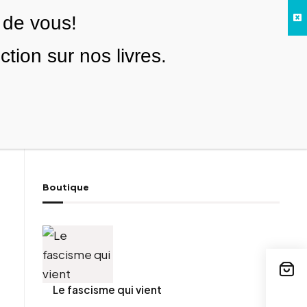
 de vous!
Facebook
Twitter
Instagram
YouTube
TikTok
Telegram
Lien
SE CONNECTER
ion sur nos livres.
Search everything...
NOUS SOUTENIR
Boutique
ebook
tter
tFriendly
il
Le fascisme qui vient