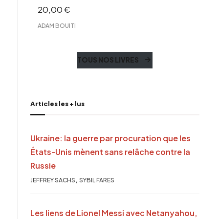
20,00
€
ADAM BOUITI
TOUS NOS LIVRES
Articles les + lus
Ukraine: la guerre par procuration que les
États-Unis mènent sans relâche contre la
Russie
,
JEFFREY SACHS
SYBIL FARES
Les liens de Lionel Messi avec Netanyahou,