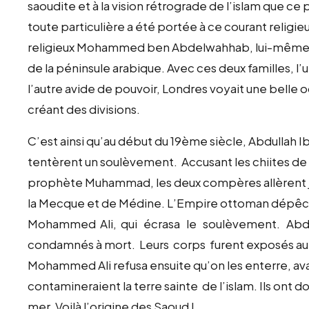
saoudite et à la vision rétrograde de l’islam que c
toute particulière a été portée à ce courant religie
religieux Mohammed ben Abdelwahhab, lui-même 
de la péninsule arabique. Avec ces deux familles, 
l’autre avide de pouvoir, Londres voyait une belle 
créant des divisions.
C’est ainsi qu’au début du 19ème siècle, Abdullah 
tentèrent un soulèvement. Accusant les chiites de d
prophète Muhammad, les deux compères allèrent jus
la Mecque et de Médine. L’Empire ottoman dépêcha
Mohammed Ali, qui écrasa le soulèvement. Abdel
condamnés à mort. Leurs corps furent exposés au b
Mohammed Ali refusa ensuite qu’on les enterre, av
contamineraient la terre sainte de l’islam. Ils ont
mer. Voilà l’origine des Saoud !