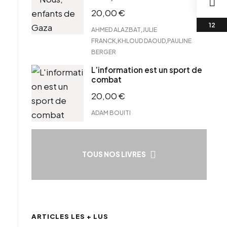
20,00
€
,
AHMED ALAZBAT
JULIE
,
,
FRANCK
KHLOUD DAOUD
PAULINE
BERGER
L’information est un sport de
combat
20,00
€
ADAM BOUITI
TOUS NOS LIVRES
ARTICLES LES + LUS