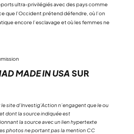
pports ultra-privilégiés avec des pays comme
 ce que l’Occident prétend défendre, où l’on
ratique encore l’esclavage et où les femmes ne
oumission
HAD MADE IN USA
SUR
 le site d’Investig’Action n’engagent que le ou
 et dont la source indiquée est
ionnant la source avec un lien hypertexte
 les photos ne portant pas la mention CC