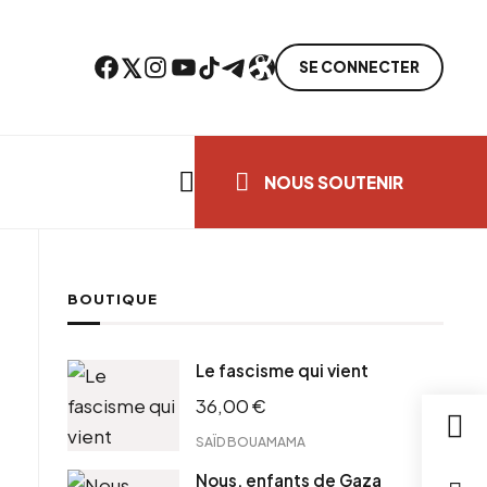
Facebook
Twitter
Instagram
YouTube
TikTok
Telegram
Lien
SE CONNECTER
Search everything...
NOUS SOUTENIR
BOUTIQUE
cebook
Le fascisme qui vient
tter
36,00
€
ntFriendly
il
SAÏD BOUAMAMA
Nous, enfants de Gaza