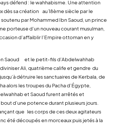
e pays défend : le wahhabisme. Une attention
ux dès sa création au 18ème siècle par le
soutenu par Mohammed Ibn Saoud, un prince
l’une porteuse d’un nouveau courant musulman,
occasion d’affaiblir l’Empire ottoman en y
Ibn Saoud et le petit-fils d’Abdelwahhab
iviniser Ali, quatrième calife et gendre du
qu’à détruire les sanctuaires de Kerbala, de
 alors les troupes du Pacha d’Égypte,
wahhab et Saoud furent arrêtés et
out d’une potence durant plusieurs jours.
ançant que les corps de ces deux agitateurs
 donc été découpés en morceaux puis jetés à la