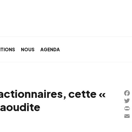
ITIONS
NOUS
AGENDA
actionnaires, cette «
Fa
saoudite
Twi
Pri
Ema