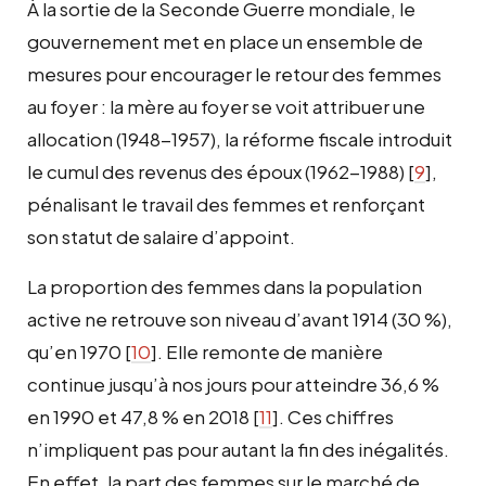
À la sortie de la Seconde Guerre mondiale, le
gouvernement met en place un ensemble de
mesures pour encourager le retour des femmes
au foyer : la mère au foyer se voit attribuer une
allocation (1948-1957), la réforme fiscale introduit
le cumul des revenus des époux (1962-1988)
[
9
]
,
pénalisant le travail des femmes et renforçant
son statut de salaire d’appoint.
La proportion des femmes dans la population
active ne retrouve son niveau d’avant 1914 (30 %),
qu’en 1970
[
10
]
. Elle remonte de manière
continue jusqu’à nos jours pour atteindre 36,6 %
en 1990 et 47,8 % en 2018
[
11
]
. Ces chiffres
n’impliquent pas pour autant la fin des inégalités.
En effet, la part des femmes sur le marché de