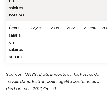
en
salaires
horaires
Écart
22,8%
22,0%
21,8%
20,9%
20
salarial
en
salaires
annuels
Sources : ONSS ; DGS, Enquête sur les Forces de
Travail. Dans, Institut pour l’égalité des femmes et
des hommes, 2017, Op. cit.