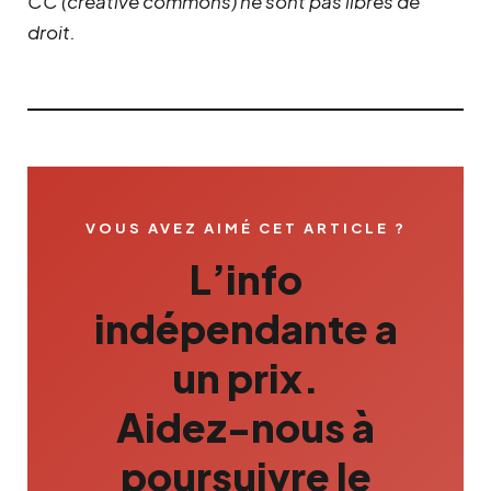
CC (creative commons) ne sont pas libres de
droit.
VOUS AVEZ AIMÉ CET ARTICLE ?
L’info
indépendante a
un prix.
Aidez-nous à
poursuivre le