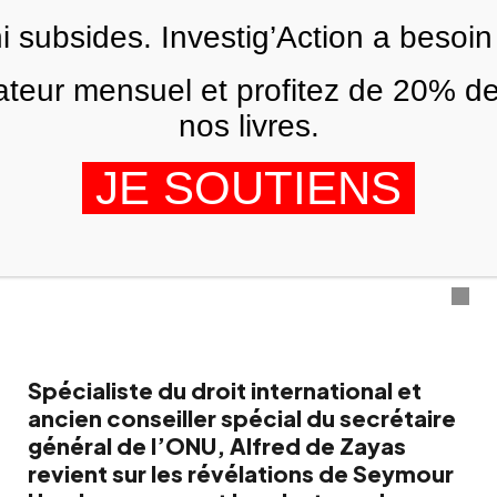
Skip to main content
ni subsides. Investig’Action a besoin
FR
eur mensuel et profitez de 20% de
nos livres.
ANALYSES ET TÉMOIGNAGES
Enquête sur le sabotage de Nord
JE SOUTIENS
Stream: Le Conseil de Sécurité de
l’ONU manque à son devoir
ALFRED DE ZAYAS
3 AVRIL 2023
Spécialiste du droit international et
ancien conseiller spécial du secrétaire
général de l’ONU, Alfred de Zayas
revient sur les révélations de Seymour