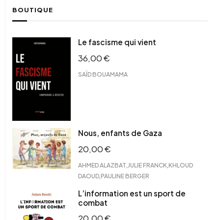
BOUTIQUE
Le fascisme qui vient
36,00
€
SAÏD BOUAMAMA
Nous, enfants de Gaza
20,00
€
,
,
AHMED ALAZBAT
JULIE FRANCK
KHLOUD
,
DAOUD
PAULINE BERGER
L’information est un sport de
combat
20,00
€