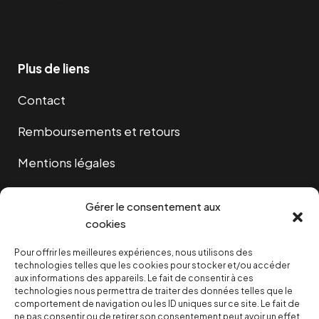
Plus de liens
Contact
Remboursements et retours
Mentions légales
Cookies
Gérer le consentement aux
cookies
Pour offrir les meilleures expériences, nous utilisons des
NOUS SOUTENIR
technologies telles que les cookies pour stocker et/ou accéder
aux informations des appareils. Le fait de consentir à ces
technologies nous permettra de traiter des données telles que le
NOTRE NEWSLETTER
comportement de navigation ou les ID uniques sur ce site. Le fait de
ne pas consentir ou de retirer son consentement peut avoir un effet