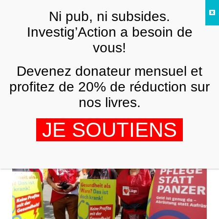
Skip to main content
Ni pub, ni subsides.
FR
Investig’Action a besoin de
vous!
ANALYSES ET TÉMOIGNAGES
Devenez donateur mensuel et
Conflits sociaux dans les maisons de
repos
profitez de 20% de réduction sur
nos livres.
SEBASTIAN FRANCO
7 AOÛT 2019
JE SOUTIENS