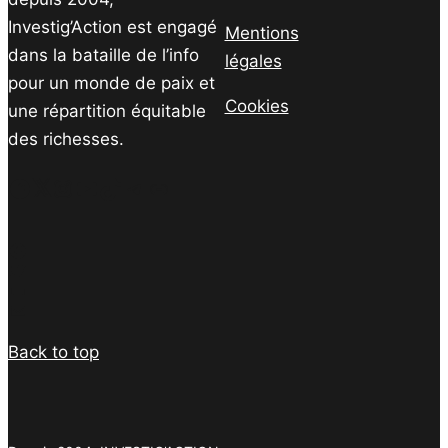
Investig’Action est engagé
Mentions
dans la bataille de l’info
légales
pour un monde de paix et
Cookies
une répartition équitable
des richesses.
Facebook
Twitter
Instagram
YouTube
TikTok
Telegram
Lien
Facebook
Twitter
PrintFriendly
Email
Back to top