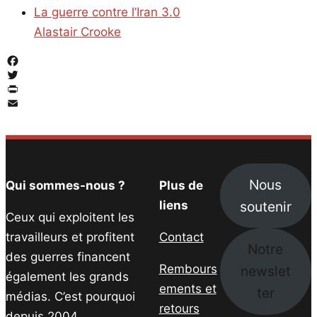
La guerre contre l’Iran 3.0
Alastair Crooke
Facebook
Twitter
PrintFriendly
Email
Nous
Qui sommes-nous ?
Plus de
soutenir
liens
Ceux qui exploitent les
travailleurs et profitent
Contact
Notre
des guerres financent
Rembours
newslet
également les grands
ements et
ter
médias. C’est pourquoi
retours
depuis 2004,