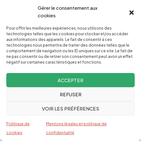
insignifiantes du point de vue du pouvoir.
Gérer le consentement aux
En fait, le pouvoir a pour objectif d’amplifier ces
cookies
différences triviales pour les faire ressembler à
Pour offrir les meilleures expériences, nous utilisons des
des différences majeures. Mais, quel que soit le
technologies telles que les cookies pour stocker et/ou accéder
aux informations des appareils. Le fait de consentir à ces
parti qui accède au «pouvoir», les entreprises
technologies nous permettra de traiter des données telles que le
comportement de navigation ou les ID uniques sur ce site. Le fait de
continueront de spolier et de détruire la planète,
ne pas consentir ou de retirer son consentement peut avoir un effet
elles continueront de nous conduire dans des
négatif sur certaines caractéristiques et fonctions.
guerres à but lucratif et continueront à accumuler
ACCEPTER
de vastes richesses largement non
réglementées. Elles pourront le faire parce que
REFUSER
les dirigeants des partis républicain et
VOIR LES PRÉFÉRENCES
démocrate ont atteint leurs positions actuelles –
ils ont été sélectionnés – en prouvant leur utilité
Politique de
Mentions légales et politique de
au pouvoir profond. C’est le pouvoir du pouvoir,
cookies
confidentialité
après tout.