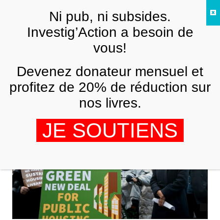
Skip to main content
Ni pub, ni subsides.
FR
Investig’Action a besoin de
vous!
ANALYSES ET TÉMOIGNAGES
Devenez donateur mensuel et
Comment nous restons aveugles à
l’histoire du pouvoir
profitez de 20% de réduction sur
nos livres.
MOUVEMENT DU 15 DÉCEMBRE
28 FÉVRIER 2020
JE SOUTIENS