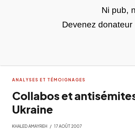
Skip to main content
Ni pub, 
FR
Devenez donateur m
RUBRIQUES
TÉLÉ PALESTINE
VIDÉOS
ANALYSES ET TÉMOIGNAGES
Collabos et antisémites
Ukraine
KHALED AMAYREH
17 AOÛT 2007