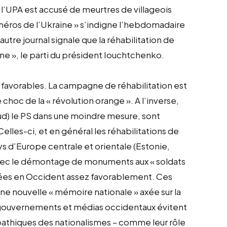
l’UPA est accusé de meurtres de villageois
éros de l’Ukraine » s’indigne l’hebdomadaire
 autre journal signale que la réhabilitation de
aine », le parti du président Iouchtchenko.
 favorables. La campagne de réhabilitation est
choc de la « révolution orange ». A l’inverse,
 Sud) le PS dans une moindre mesure, sont
elles-ci, et en général les réhabilitations de
ys d’Europe centrale et orientale (Estonie,
 avec le démontage de monuments aux « soldats
rvées en Occident assez favorablement. Ces
ne nouvelle « mémoire nationale » axée sur la
gouvernements et médias occidentaux évitent
athiques des nationalismes – comme leur rôle