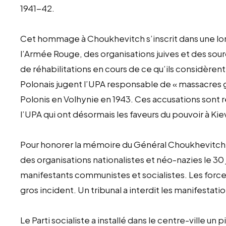
1941-42.
Cet hommage à Choukhevitch s’inscrit dans une lo
l’Armée Rouge, des organisations juives et des sou
de réhabilitations en cours de ce qu’ils considèren
Polonais jugent l’UPA responsable de « massacres g
Polonis en Volhynie en 1943. Ces accusations sont 
l’UPA qui ont désormais les faveurs du pouvoir à Kie
Pour honorer la mémoire du Général Choukhevitch e
des organisations nationalistes et néo-nazies le 30 j
manifestants communistes et socialistes. Les force
gros incident. Un tribunal a interdit les manifestat
Le Parti socialiste a installé dans le centre-ville un