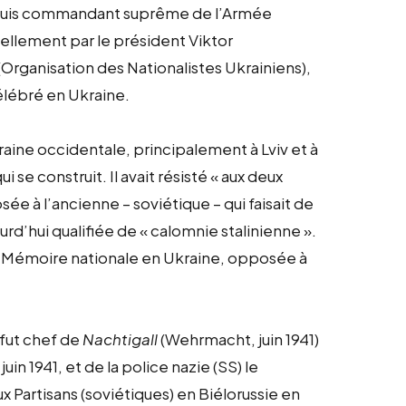
puis commandant suprême de l’Armée
nellement par le président Viktor
Organisation des Nationalistes Ukrainiens),
élébré en Ukraine.
aine occidentale, principalement à Lviv et à
i se construit. Il avait résisté « aux deux
osée à l’ancienne – soviétique – qui faisait de
urd’hui qualifiée de « calomnie stalinienne ».
a Mémoire nationale en Ukraine, opposée à
fut chef de
Nachtigall
(Wehrmacht, juin 1941)
in 1941, et de la police nazie (SS) le
ux Partisans (soviétiques) en Biélorussie en