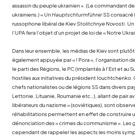
assassin du peuple ukrainien ». (Le commandant de 
ukrainiens.) « Un
Hauptschturmführer
SS consacré h
russophone libéral de Kiev
Stolitchnye Novosti
. Un
l’UPA fera l’objet d’un projet de loi de « Notre Ukr
Dans leur ensemble, les médias de Kiev sont plutôt
également appuyée par « ! Pora », l’organisation de 
le parti des Régions, le PC (implantés à l’Est et au
hostiles aux initiatives du président Iouchtchenko. C
chefs nationalistes ou de légions SS dans divers pa
Lettonie, Lituanie, Roumanie etc…), allant de pair
libérateurs du nazisme » (soviétiques), sont obse
réhabilitations permettent en effet de construire u
dénonciation des « crimes du communisme ». Les 
cependant de rappeler les aspects les moins symp