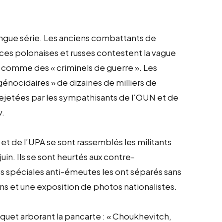
ngue série. Les anciens combattants de
rces polonaises et russes contestent la vague
t comme des « criminels de guerre ». Les
énocidaires » de dizaines de milliers de
rejetées par les sympathisants de l’OUN et de
v.
t de l’UPA se sont rassemblés les militants
uin. Ils se sont heurtés aux contre-
s spéciales anti-émeutes les ont séparés sans
ions et une exposition de photos nationalistes.
 piquet arborant la pancarte : « Choukhevitch,