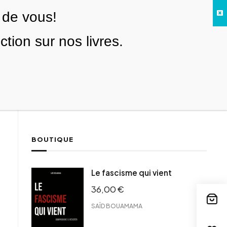
 de vous!
Facebook
Twitter
Instagram
YouTube
TikTok
Telegram
Lien
SE CONNECTER
ion sur nos livres.
Search everything...
NOUS SOUTENIR
BOUTIQUE
ebook
Le fascisme qui vient
tter
36,00
€
tFriendly
il
SAÏD BOUAMAMA