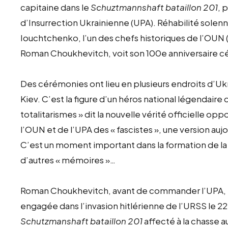
capitaine dans le
Schuztmannshaft bataillon 201
, 
d’Insurrection Ukrainienne (UPA). Réhabilité solen
Iouchtchenko, l’un des chefs historiques de l’OUN (
Roman Choukhevitch, voit son 100e anniversaire c
Des cérémonies ont lieu en plusieurs endroits d’Ukr
Kiev. C’est la figure d’un héros national légendaire qu
totalitarismes » dit la nouvelle vérité officielle opp
l’OUN et de l’UPA des « fascistes », une version aujo
C’est un moment important dans la formation de l
d’autres « mémoires »…
Roman Choukhevitch, avant de commander l’UPA, 
engagée dans l’invasion hitlérienne de l’URSS le 22 ju
Schutzmanshaft bataillon 201
affecté à la chasse a