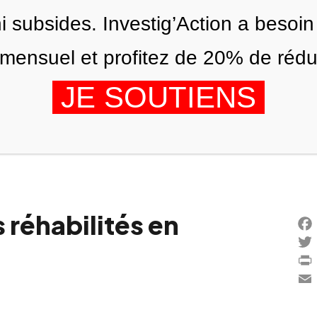
ni subsides. Investig’Action a besoin
ensuel et profitez de 20% de réduct
JE SOUTIENS
ÉDITIONS
NOUS
AGENDA
 réhabilités en
Fac
Twi
Prin
Ema