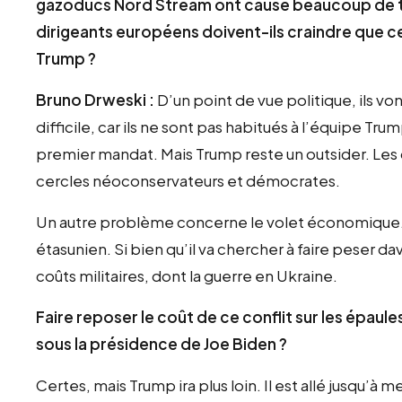
gazoducs Nord Stream ont causé beaucoup de to
dirigeants européens doivent-ils craindre que c
Trump ?
Bruno Drweski :
D’un point de vue politique, ils v
difficile, car ils ne sont pas habitués à l’équipe Tr
premier mandat. Mais Trump reste un outsider. Les 
cercles néoconservateurs et démocrates.
Un autre problème concerne le volet économique. T
étasunien. Si bien qu’il va chercher à faire peser d
coûts militaires, dont la guerre en Ukraine.
Faire reposer le coût de ce conflit sur les épau
sous la présidence de Joe Biden ?
Certes, mais Trump ira plus loin. Il est allé jusqu’à