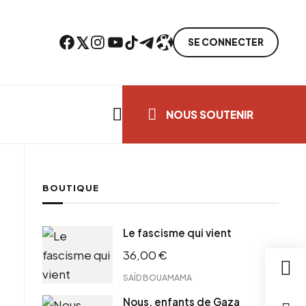
Facebook
Twitter
Instagram
YouTube
TikTok
Telegram
Lien
SE CONNECTER
Search everything...
NOUS SOUTENIR
BOUTIQUE
cebook
Le fascisme qui vient
tter
36,00
€
ntFriendly
il
SAÏD BOUAMAMA
Nous, enfants de Gaza