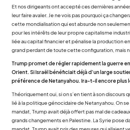
Et nos dirigeants ont accepté ces dernières année
leur faire avaler. Je ne vois pas pourquoi ça changera
cette mondialisation qui est absurde non seulement
pour les intérêts de leur propre capitalisme indust
liée au capital financier et pénalise la production e
grand perdant de toute cette configuration, mais n’a
Trump promet de régler rapidement la guerre en 
Orient. Si Israël bénéficiait déjà d’un large sou
préférence de Netanyahou. Ira-t-il encore plus loi
Théoriquement oui, si on s’en tient à son discours
lié à la politique génocidaire de Netanyahou. On se
mandat, Trump avait déjà offert pas mal de cadeaux à
grands changements en Palestine. La Syrie pose d
mandat, Trump avait pris des mesures qui allaient ve