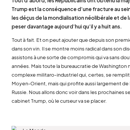
Tout d’abord, les Républicains ont obtenu la majo
Trump est la conséquence d’une fracture au sein 
les déçus de la mondialisation néolibérale et d
peser davantage aujourd’hui qu’il y a huit ans.
Tout à fait. Et on peut ajouter que depuis son prem
dans son vin. Il se montre moins radical dans son dis
assistons à une sorte de compromis qui va sans dou
années. Mais toute la bureaucratie de Washington ne
complexe militaro-industriel qui, certes, se remplit
Moyen-Orient, mais qui profite aussi largement de l
Russie. Nous allons donc voir dans les prochaines
cabinet Trump, où le curseur va se placer.