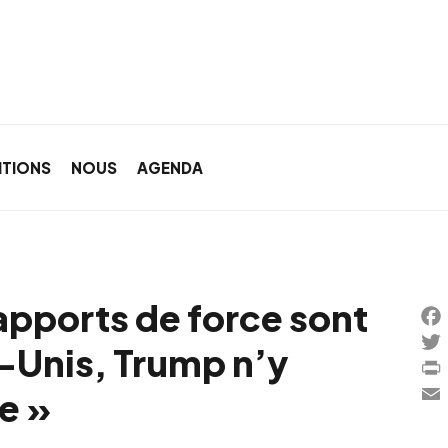
ITIONS
NOUS
AGENDA
apports de force sont
Fa
-Unis, Trump n’y
Twi
Pri
e »
Ema