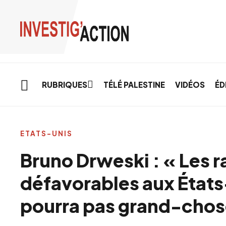
Skip to main content
RUBRIQUES
TÉLÉ PALESTINE
VIDÉOS
ÉD
ETATS-UNIS
Bruno Drweski : « Les r
défavorables aux États
pourra pas grand-chos