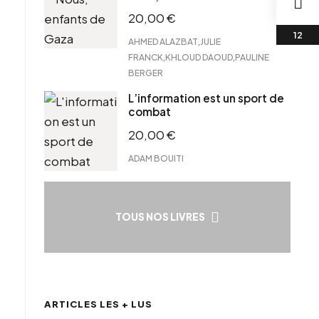
20,00
€
,
AHMED ALAZBAT
JULIE
,
,
FRANCK
KHLOUD DAOUD
PAULINE
BERGER
L’information est un sport de
combat
20,00
€
ADAM BOUITI
TOUS NOS LIVRES
ARTICLES LES + LUS