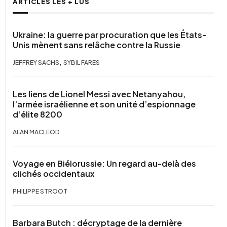
ARTICLES LES + LUS
Ukraine: la guerre par procuration que les États-
Unis mènent sans relâche contre la Russie
,
JEFFREY SACHS
SYBIL FARES
Les liens de Lionel Messi avec Netanyahou,
l’armée israélienne et son unité d’espionnage
d’élite 8200
ALAN MACLEOD
Voyage en Biélorussie: Un regard au-delà des
clichés occidentaux
PHILIPPE STROOT
Barbara Butch : décryptage de la dernière