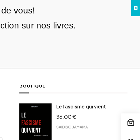
 de vous!
Facebook
Twitter
Instagram
YouTube
TikTok
Telegram
Lien
SE CONNECTER
ion sur nos livres.
Search everything...
NOUS SOUTENIR
BOUTIQUE
Le fascisme qui vient
36,00
€
SAÏD BOUAMAMA