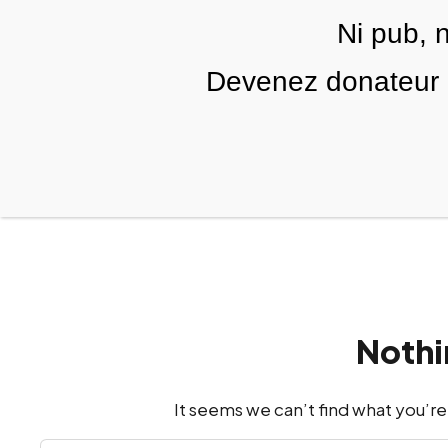
Skip to main content
Ni pub, 
FR
Devenez donateur m
RUBRIQUES
TÉLÉ PALESTINE
VIDÉOS
Nothi
It seems we can’t find what you’re