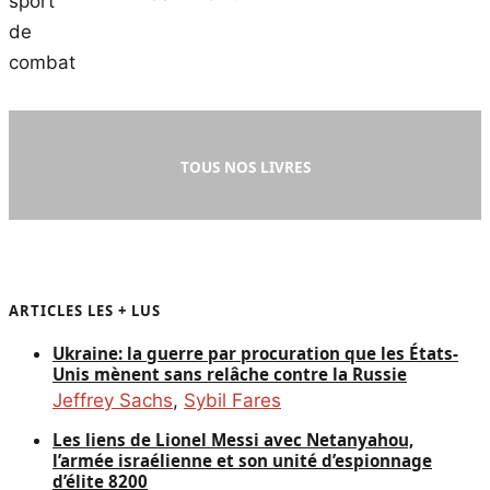
TOUS NOS LIVRES
ARTICLES LES + LUS
Ukraine: la guerre par procuration que les États-
Unis mènent sans relâche contre la Russie
Jeffrey Sachs
,
Sybil Fares
Les liens de Lionel Messi avec Netanyahou,
l’armée israélienne et son unité d’espionnage
d’élite 8200