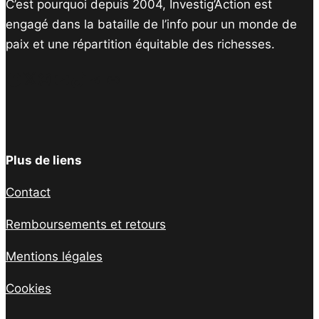
C’est pourquoi depuis 2004, Investig’Action est
engagé dans la bataille de l’info pour un monde de
paix et une répartition équitable des richesses.
Facebook
Twitter
Instagram
YouTube
TikTok
Telegram
Lien
Plus de liens
Contact
Remboursements et retours
Mentions légales
Cookies