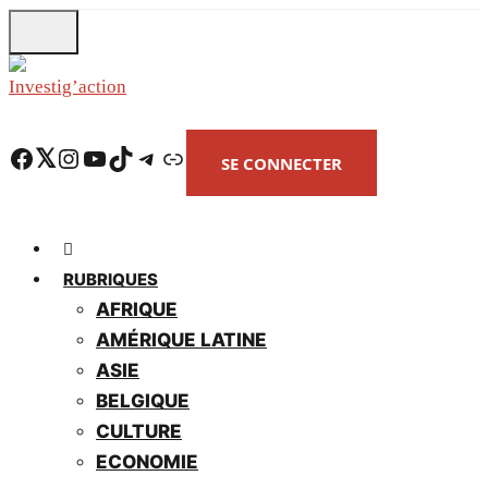
Skip
to
main
content
Facebook
Twitter
Instagram
YouTube
TikTok
Telegram
Lien
SE CONNECTER
RUBRIQUES
AFRIQUE
AMÉRIQUE LATINE
ASIE
BELGIQUE
CULTURE
ECONOMIE