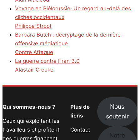
Voyage en Biélorussie: Un regard au-delà des
clichés occidentaux
Philippe Stroot
Barbara Butch : décryptage de la dernière
offensive médiatique
Contre Attaque
La guerre contre l’Iran 3.0
Alastair Crooke
Nous
Qui sommes-nous ?
Plus de
soutenir
liens
Ceux qui exploitent les
travailleurs et profitent
Contact
Notre
des guerres financent