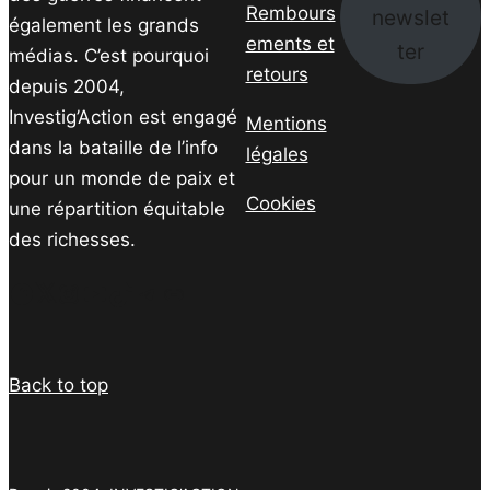
Rembours
newslet
également les grands
ements et
ter
médias. C’est pourquoi
retours
depuis 2004,
Investig’Action est engagé
Mentions
dans la bataille de l’info
légales
pour un monde de paix et
Cookies
une répartition équitable
des richesses.
Facebook
Twitter
Instagram
YouTube
TikTok
Telegram
Lien
Back to top