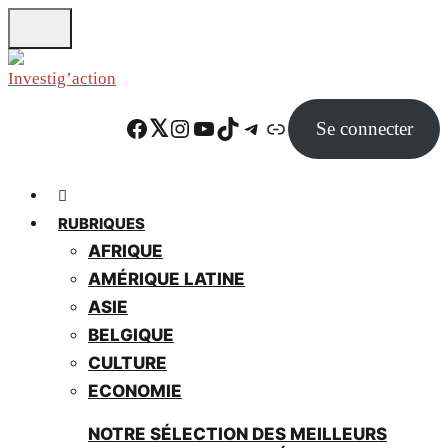
Skip
to
main
content
Facebook
Twitter
Instagram
YouTube
TikTok
Telegram
Lien
Se connecter
RUBRIQUES
AFRIQUE
AMÉRIQUE LATINE
ASIE
BELGIQUE
CULTURE
ECONOMIE
NOTRE SÉLECTION DES MEILLEURS