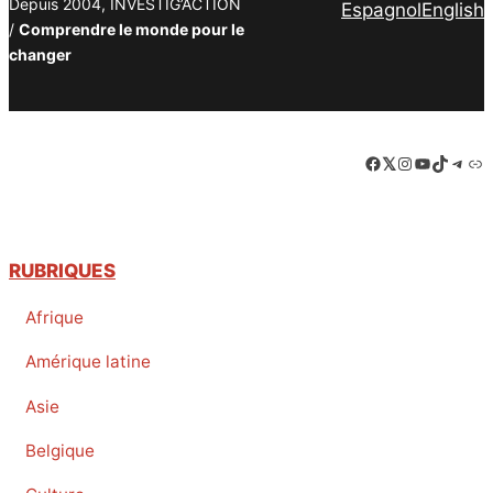
Depuis 2004, INVESTIG’ACTION
Espagnol
English
/
Comprendre le monde pour le
changer
Facebook
LinkedIn
Instagram
YouTube
TikTok
Tele
Lie
RUBRIQUES
Afrique
Amérique latine
Asie
Belgique