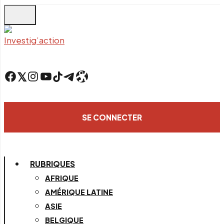
Skip
to
main
content
Facebook
Twitter
Instagram
YouTube
TikTok
Telegram
Lien
SE CONNECTER
RUBRIQUES
AFRIQUE
AMÉRIQUE LATINE
ASIE
BELGIQUE