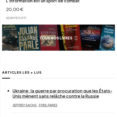
L’information est un sport de combat
20,00
€
ADAM BOUITI
TOUS NOS LIVRES
ARTICLES LES + LUS
Ukraine: la guerre par procuration que les États-
Unis mènent sans relâche contre la Russie
,
JEFFREY SACHS
SYBIL FARES