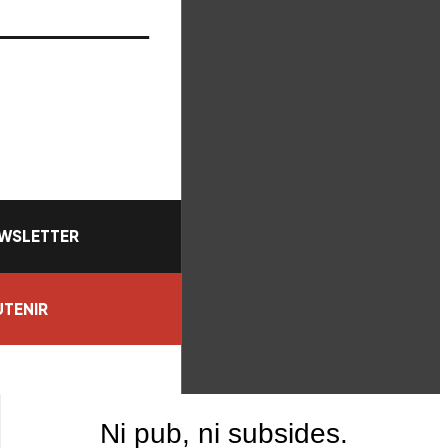
WSLETTER
TENIR
Ni pub, ni subsides.