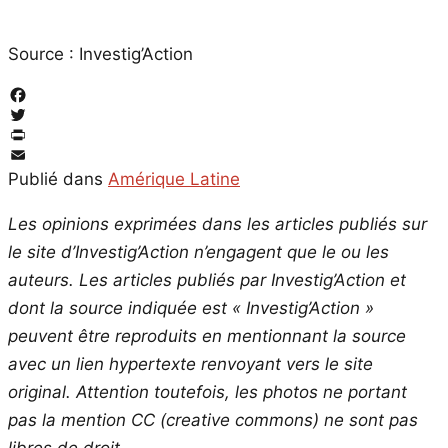
Source : Investig’Action
Facebook
Twitter
PrintFriendly
Email
Publié dans
Amérique Latine
Les opinions exprimées dans les articles publiés sur
le site d’Investig’Action n’engagent que le ou les
auteurs. Les articles publiés par Investig’Action et
dont la source indiquée est « Investig’Action »
peuvent être reproduits en mentionnant la source
avec un lien hypertexte renvoyant vers le site
original.
Attention toutefois, les photos ne portant
pas la mention CC (creative commons) ne sont pas
libres de droit.