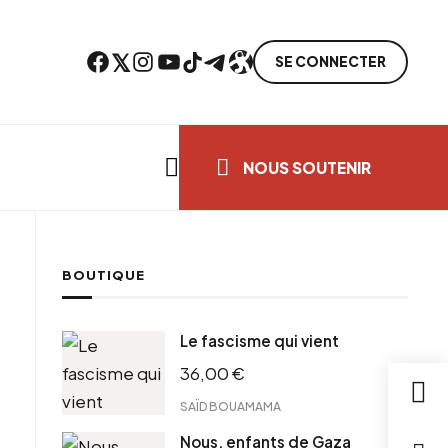
Facebook
Twitter
Instagram
YouTube
TikTok
Telegram
Lien
SE CONNECTER
Search everything...
NOUS SOUTENIR
BOUTIQUE
cebook
Le fascisme qui vient
tter
36,00
€
ntFriendly
il
SAÏD BOUAMAMA
Nous, enfants de Gaza