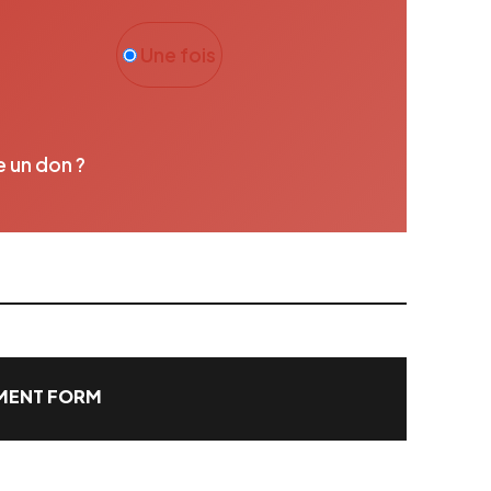
Une fois
e un don ?
ENT FORM