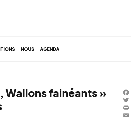
ITIONS
NOUS
AGENDA
, Wallons fainéants »
Fa
s
Twi
Pri
Ema