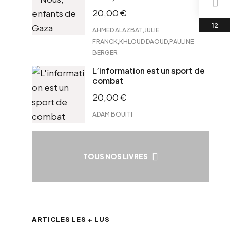
20,00
€
,
AHMED ALAZBAT
JULIE
,
,
FRANCK
KHLOUD DAOUD
PAULINE
BERGER
L’information est un sport de
combat
20,00
€
ADAM BOUITI
TOUS NOS LIVRES
ARTICLES LES + LUS