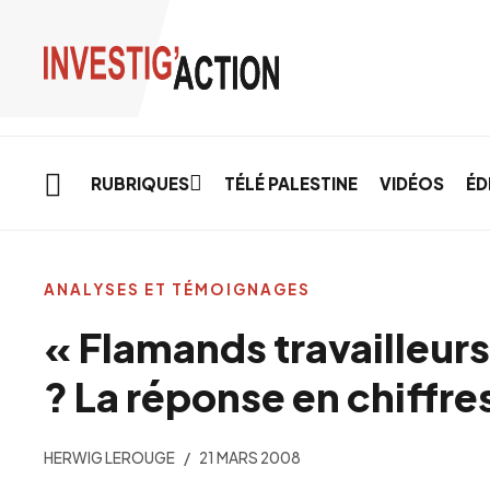
Skip to main content
RUBRIQUES
TÉLÉ PALESTINE
VIDÉOS
ÉD
ANALYSES ET TÉMOIGNAGES
« Flamands travailleurs
? La réponse en chiffre
HERWIG LEROUGE
21 MARS 2008