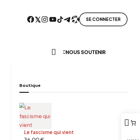
Facebook
Twitter
Instagram
YouTube
TikTok
Telegram
Lien
SE CONNECTER
Search everything...
NOUS SOUTENIR
Boutique
ebook
tter
tFriendly
il
Le fascisme qui vient
36,00
€