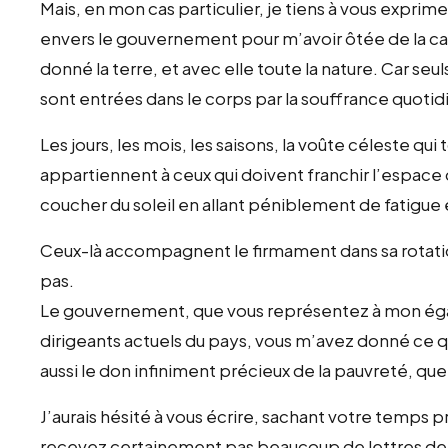
Mais, en mon cas particulier, je tiens à vous expri
envers le gouvernement pour m’avoir ôtée de la caté
donné la terre, et avec elle toute la nature. Car seul
sont entrées dans le corps par la souffrance quot
Les jours, les mois, les saisons, la voûte céleste qu
appartiennent à ceux qui doivent franchir l’espace 
coucher du soleil en allant péniblement de fatigue 
Ceux-là accompagnent le firmament dans sa rotation,
pas.
Le gouvernement, que vous représentez à mon égard
dirigeants actuels du pays, vous m’avez donné ce 
aussi le don infiniment précieux de la pauvreté, qu
J’aurais hésité à vous écrire, sachant votre temps 
recevez certainement pas beaucoup de lettres de