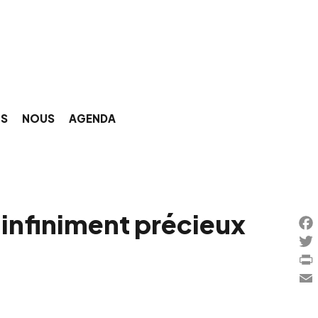
NS
NOUS
AGENDA
 infiniment précieux
Fac
Twi
Prin
Ema