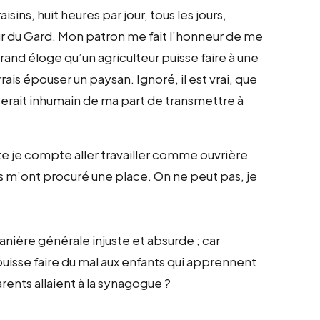
sins, huit heures par jour, tous les jours,
ur du Gard. Mon patron me fait l’honneur de me
grand éloge qu’un agriculteur puisse faire à une
rrais épouser un paysan. Ignoré, il est vrai, que
l serait inhumain de ma part de transmettre à
te je compte aller travailler comme ouvrière
is m’ont procuré une place. On ne peut pas, je
nière générale injuste et absurde ; car
sse faire du mal aux enfants qui apprennent
arents allaient à la synagogue ?