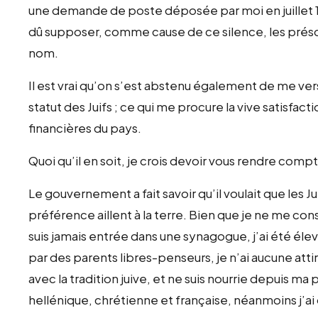
une demande de poste déposée par moi en juillet 19
dû supposer, comme cause de ce silence, les préso
nom.
Il est vrai qu’on s’est abstenu également de me ver
statut des Juifs ; ce qui me procure la vive satisfact
financières du pays.
Quoi qu’il en soit, je crois devoir vous rendre compt
Le gouvernement a fait savoir qu’il voulait que les J
préférence aillent à la terre. Bien que je ne me c
suis jamais entrée dans une synagogue, j’ai été él
par des parents libres-penseurs, je n’ai aucune attir
avec la tradition juive, et ne suis nourrie depuis ma
hellénique, chrétienne et française, néanmoins j’ai