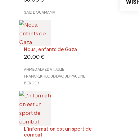
WISH
SAÏD BOUAMAMA
Nous, enfants de Gaza
20,00
€
,
AHMED ALAZBAT
JULIE
,
,
FRANCK
KHLOUD DAOUD
PAULINE
BERGER
L’information est un sport de
combat