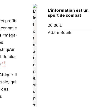
L’information est un
sport de combat
es profits
20,00
€
économie
Adam Bouiti
es «méga-
es
sti qu’un
l de plus
vii
s.
rique. Il
sale, qui
r des
es