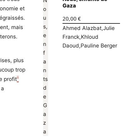
Gaza
économie et
dégraissés.
20,00
€
ment, mais
Ahmed Alazbat
,
Julie
terons.
Franck
,
Khloud
Daoud
,
Pauline Berger
ises, plus
ucoup trop
ii
 profit
 a