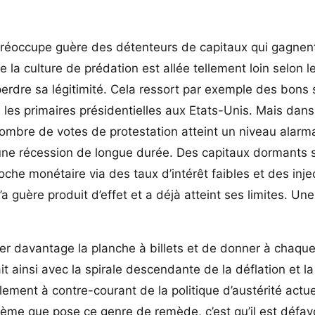
réoccupe guère des détenteurs de capitaux qui gagnen
e la culture de prédation est allée tellement loin selon le
 perdre sa légitimité. Cela ressort par exemple des bons
es primaires présidentielles aux Etats-Unis. Mais dans
mbre de votes de protestation atteint un niveau alarm
une récession de longue durée. Des capitaux dormants 
he monétaire via des taux d’intérêt faibles et des inje
’a guère produit d’effet et a déjà atteint ses limites. U
er davantage la planche à billets et de donner à chaque
rait ainsi avec la spirale descendante de la déflation et
lement à contre-courant de la politique d’austérité actu
blème que pose ce genre de remède, c’est qu’il est défa