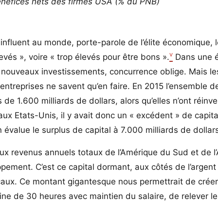
énéfices nets des firmes USA (% du PNB)
 influent au monde, porte-parole de l’élite économique, l
v
vés », voire « trop élevés pour être bons ».
Dans une 
e nouveaux investissements, concurrence oblige. Mais l
 entreprises ne savent qu’en faire. En 2015 l’ensemble d
de 1.600 milliards de dollars, alors qu’elles n’ont réinve
’aux Etats-Unis, il y avait donc un « excédent » de capita
 évalue le surplus de capital à 7.000 milliards de dollar
 revenus annuels totaux de l’Amérique du Sud et de l’Af
pement. C’est ce capital dormant, aux côtés de l’argent 
scaux. Ce montant gigantesque nous permettrait de crée
aine de 30 heures avec maintien du salaire, de relever l