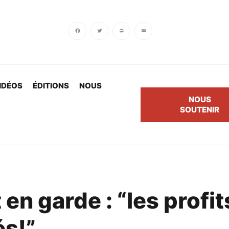
Facebook
Twitter
PrintFriendly
Email
IDÉOS
ÉDITIONS
NOUS
NOUS
SOUTENIR
n garde : “les profit
és!”