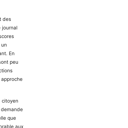
t des
 journal
 scores
 un
ant. En
sont peu
ctions
ne approche
 citoyen
 la demande
elle que
vorable aux