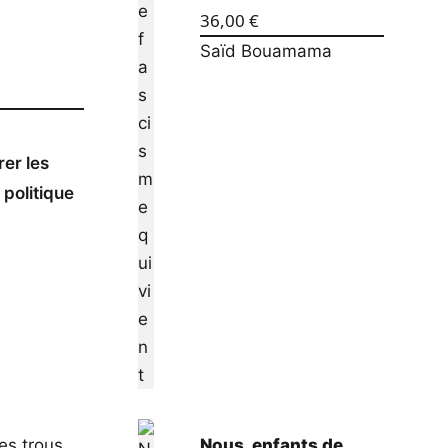
36,00
€
Saïd Bouamama
rer les
politique
es trous
Nous, enfants de