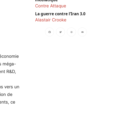
Contre Attaque
La guerre contre l’Iran 3.0
Alastair Crooke
Facebook
Twitter
PrintFriendly
Email
l’économie
es méga-
ent R&D,
us vers un
tion de
ents, ce