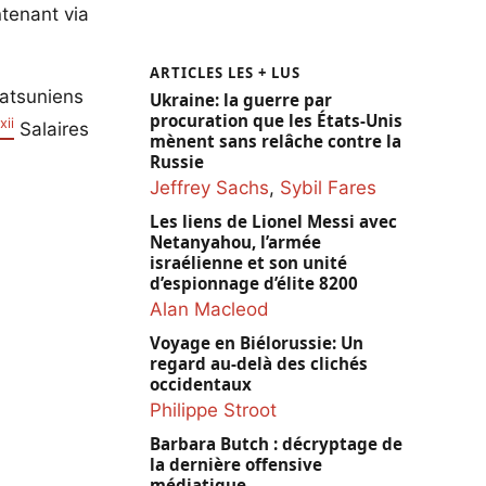
ntenant via
ARTICLES LES + LUS
tatsuniens
Ukraine: la guerre par
procuration que les États-Unis
xii
.
Salaires
mènent sans relâche contre la
Russie
Jeffrey Sachs
,
Sybil Fares
Les liens de Lionel Messi avec
Netanyahou, l’armée
israélienne et son unité
d’espionnage d’élite 8200
Alan Macleod
Voyage en Biélorussie: Un
regard au-delà des clichés
occidentaux
Philippe Stroot
Barbara Butch : décryptage de
la dernière offensive
médiatique