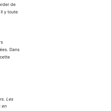
arder de
Il y toute
rs
uées. Dans
 cette
rs. Les
s en