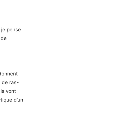
 je pense
 de
rdonnent
e de ras-
ils vont
tique d’un