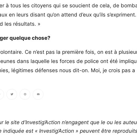
 à tous les citoyens qui se soucient de cela, de bomb
ux en leurs disant qu’on attend d’eux qu’ils s’expriment. 
 les résultats. »
anger quelque chose?
volontaire. Ce n’est pas la première fois, on est à plusieu
jeunes dans laquelle les forces de police ont été impliq
hies, légitimes défenses nous dit-on. Moi, je crois pas a
book
Twitter
PrintFriendly
Email
r le site d’Investig’Action n’engagent que le ou les auteu
ce indiquée est « Investig’Action » peuvent être reproduit