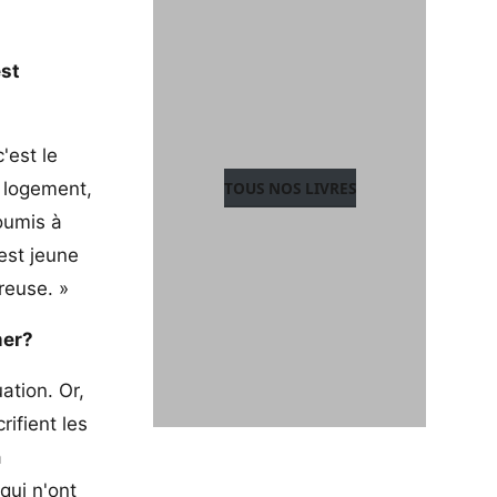
est
'est le
TOUS NOS LIVRES
au logement,
soumis à
est jeune
reuse. »
mer?
ation. Or,
ifient les
a
qui n'ont