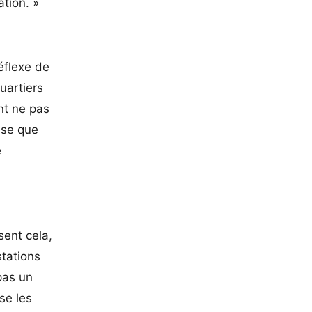
tion. »
éflexe de
uartiers
ent ne pas
nse que
e
sent cela,
tations
pas un
se les