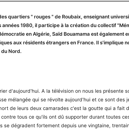
des quartiers " rouges " de Roubaix, enseignant universi
 années 1980, il participe à la création du collectif "Mé
ur la démocratie en Algérie, Saïd Bouamama est également
itiques aux résidents étrangers en France. Il s'implique
s du Nord.
er d'aujourd'hui. A la télévision on nous les présente s
sse mélangée qui se révolte aujourd'hui et ce sont des 
ort de leurs deux camarades c'est la goutte qui a fait 
n contre tous ce qu'ils ont dû supporter durant toutes c
es se dégradent fortement depuis une vingtaine, trentai