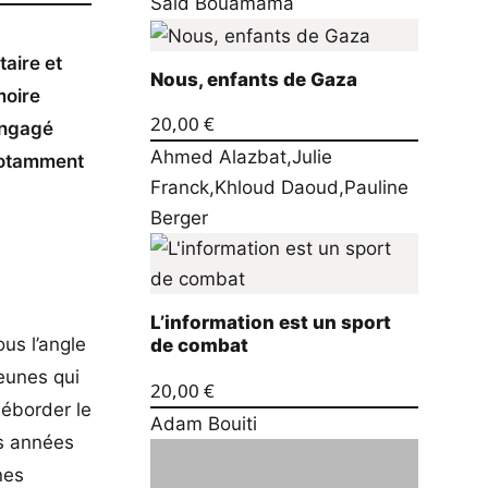
Saïd Bouamama
taire et
Nous, enfants de Gaza
moire
20,00
€
 engagé
Ahmed Alazbat
,
Julie
 notamment
Franck
,
Khloud Daoud
,
Pauline
Berger
L’information est un sport
ous l’angle
de combat
jeunes qui
20,00
€
déborder le
Adam Bouiti
es années
nes