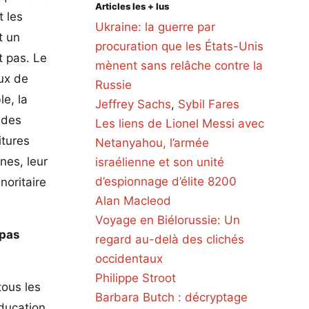
Articles les + lus
t les
Ukraine: la guerre par
t un
procuration que les États-Unis
t pas. Le
mènent sans relâche contre la
aux de
Russie
e, la
Jeffrey Sachs
,
Sybil Fares
 des
Les liens de Lionel Messi avec
itures
Netanyahou, l’armée
nes, leur
israélienne et son unité
d’espionnage d’élite 8200
noritaire
Alan Macleod
Voyage en Biélorussie: Un
 pas
regard au-delà des clichés
occidentaux
Philippe Stroot
tous les
Barbara Butch : décryptage
éducation,