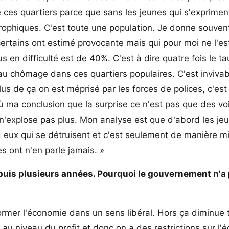
e ces quartiers parce que sans les jeunes qui s'exprimen
trophiques. C'est toute une population. Je donne souven
certains ont estimé provocante mais qui pour moi ne l'es
en difficulté est de 40%. C'est à dire quatre fois le t
u chômage dans ces quartiers populaires. C'est invivabl
us de ça on est méprisé par les forces de polices, c'est
où ma conclusion que la surprise ce n'est pas que des vo
n'explose pas plus. Mon analyse est que d'abord les jeu
rd eux qui se détruisent et c'est seulement de manière mi
s ont n'en parle jamais. »
depuis plusieurs années. Pourquoi le gouvernement n'a
rmer l'économie dans un sens libéral. Hors ça diminue 
au niveau du profit et donc on a des restrictions sur l'