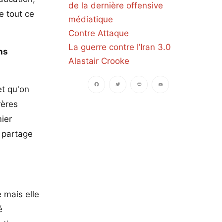
de la dernière offensive
e tout ce
médiatique
Contre Attaque
La guerre contre l’Iran 3.0
ns
Alastair Crooke
et qu'on
rères
Facebook
Twitter
PrintFriendly
Email
mier
e partage
e mais elle
é