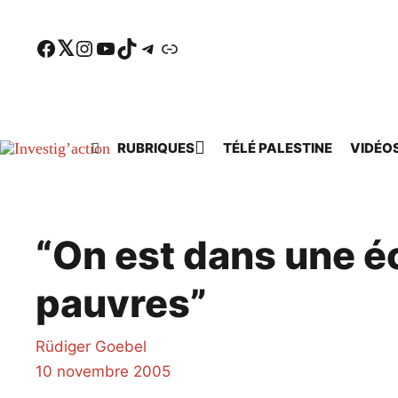
Skip to main content
Facebook
Twitter
Instagram
YouTube
TikTok
Telegram
Lien
RUBRIQUES
TÉLÉ PALESTINE
VIDÉO
“On est dans une éc
pauvres”
Rüdiger Goebel
10 novembre 2005