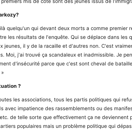
 premiers mis de côté sont des jeunes issus de l'immigra
Sarkozy?
oilà quelqu'un qui devant deux morts a comme premier r
re les résultats de l'enquête. Qui se déplace dans les q
x jeunes, il y de la racaille et d'autres non. C'est vraim
. Moi, j'ai trouvé ça scandaleux et inadmissible. Je pe
ent d'insécurité parce que c'est sont cheval de bataill
 »
tuation ?
outes les associations, tous les partis politiques qui refu
ends avec impatience des rassemblements ou des manifes
etc. de telle sorte que effectivement ça ne deviennent 
uartiers populaires mais un problème politique qui dépas