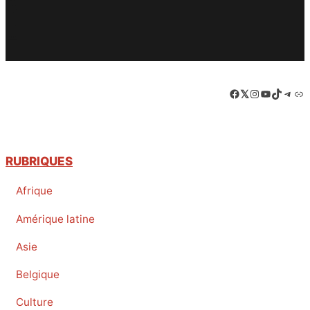
Facebook
Twitter
PrintFriendly
Email
Facebook
LinkedIn
Instagram
YouTube
TikTok
Tele
Lie
RUBRIQUES
Afrique
Amérique latine
Asie
Belgique
Culture