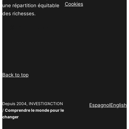
Cookies
une répartition équitable
des richesses.
Facebook
Twitter
Instagram
YouTube
TikTok
Telegram
Lien
Facebook
Twitter
PrintFriendly
Email
Back to top
Depuis 2004, INVESTIG’ACTION
Espagnol
English
/
Comprendre le monde pour le
changer