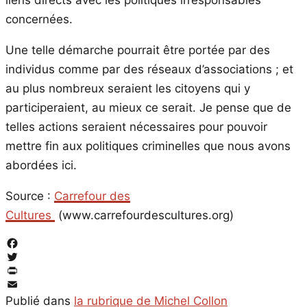
liens directs avec les politiques irresponsables
concernées.
Une telle démarche pourrait être portée par des
individus comme par des réseaux d’associations ; et
au plus nombreux seraient les citoyens qui y
participeraient, au mieux ce serait. Je pense que de
telles actions seraient nécessaires pour pouvoir
mettre fin aux politiques criminelles que nous avons
abordées ici.
Source :
Carrefour des
Cultures
(www.carrefourdescultures.org)
Facebook
Twitter
PrintFriendly
Email
Publié dans
la rubrique de Michel Collon