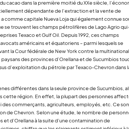
du cacao dans la première moitié du XXe siècle, l’écon
iellement dépendante de l’extraction et la vente de
s, a comme capitale Nueva Loja qui également connue sou
que se trouvent les champs pétrolifères de Lago Agrio qui
reprises Texaco et Gulf Oil. Depuis 1992, ces champs
avocats américains et équatoriens – parmi lesquels se
vant la Cour fédérale de New York contre la multinationa
 et paysans des provinces d’Orellana et de Sucumbios to
sus d’exploitation du pétrole par Texaco-Chevron dans l
gènes différentes dans la seule province de Sucumbios, a
s cette région. En effet, la plupart des personnes affec
ussi des commerçants, agriculteurs, employés, etc. Ce son
llution de Chevron. Selon une étude, le nombre de person
et d’Orellana à la suite d’une contamination de
ctimes, chiffre que les plaignants estiment inférieur à l