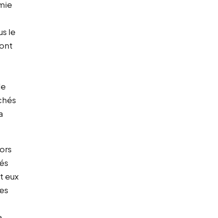
omie
s le
 ont
le
uchés
a
lors
tés
t eux
nes
a