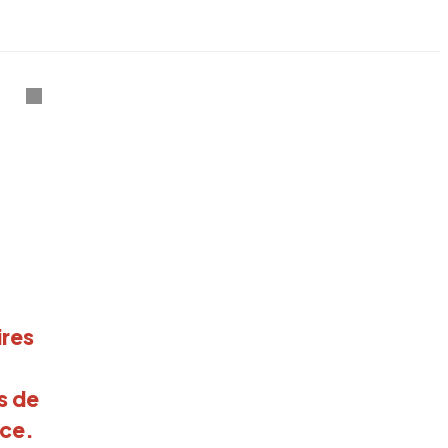
ires
s de
ice.