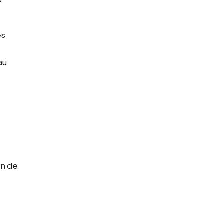
es
au
on de