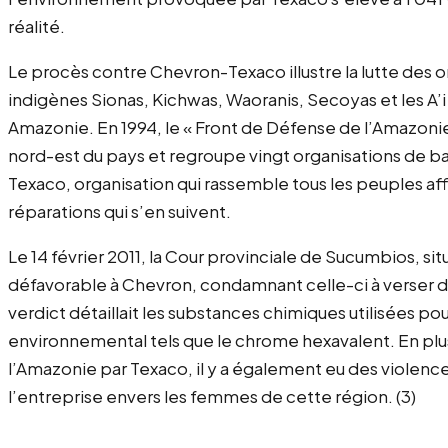
réalité.
Le procès contre Chevron-Texaco illustre la lutte des o
indigènes Sionas, Kichwas, Waoranis, Secoyas et les A’
Amazonie. En 1994, le « Front de Défense de l’Amazonie »
nord-est du pays et regroupe vingt organisations de ba
Texaco, organisation qui rassemble tous les peuples affe
réparations qui s’en suivent.
Le 14 février 2011, la Cour provinciale de Sucumbios, sit
défavorable à Chevron, condamnant celle-ci à verser des
verdict détaillait les substances chimiques utilisées pou
environnemental tels que le chrome hexavalent. En pl
l’Amazonie par Texaco, il y a également eu des violence
l’entreprise envers les femmes de cette région. (3)