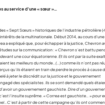
 au service d’une « sœur »…
 « Sept Sœurs » historiques de l’industrie pétrolière (4
ntérêts de la multinationale. Début 2014, au cours d’une
ea a expliqué que, pour échapper à la justice, Chevron a
’études sur la communication :
« Chevron s’est battu pen
evant une cour équatorienne. Et ils ont par la suite exalt
aient les meilleurs du monde…(…) comme ils n’ont pas réu
erçus qu’ils étaient en train de perdre le procès à cause 
lé à jeter le discrédit sur la justice et le gouvernement
 engagé des spécialistes. Ils se sont demandé quels étaie
it d’avoir un gouvernement gauchiste. Dire d’un gouvern
c’est l’insulte suprême. « Correa est gauchiste… » pour e
minel…C’est à partir de cette campagne qu’ils ont commen