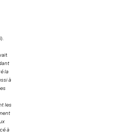
).
vait
dant
é la
ssi à
des
nt les
ement
ux
cé à