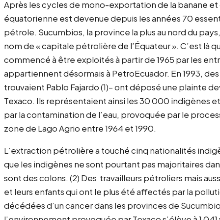
Après les cycles de mono-exportation de la banane et 
équatorienne est devenue depuis les années 70 essent
pétrole. Sucumbios, la province la plus au nord du pay
nom de « capitale pétrolière de l’Équateur ». C’est là 
commencé à être exploités à partir de 1965 par les ent
appartiennent désormais à PetroEcuador. En 1993, des 
trouvaient Pablo Fajardo (1)– ont déposé une plainte de
Texaco. Ils représentaient ainsi les 30 000 indigènes
par la contamination de l’eau, provoquée par le proces
zone de Lago Agrio entre 1964 et 1990.
L’extraction pétrolière a touché cinq nationalités indi
que les indigènes ne sont pourtant pas majoritaires dan
sont des colons. (2) Des travailleurs pétroliers mais a
et leurs enfants qui ont le plus été affectés par la po
décédées d’un cancer dans les provinces de Sucumbios 
l’environnement provoquée par Texaco s’élève à 1 041 vi