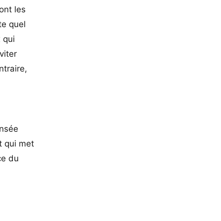
ont les
te quel
 qui
viter
traire,
ensée
t qui met
ce du