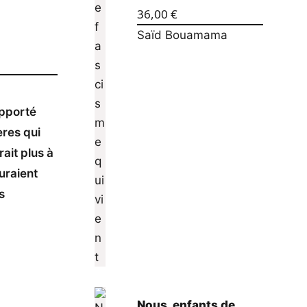
36,00
€
Saïd Bouamama
apporté
ères qui
ait plus à
uraient
s
Nous, enfants de