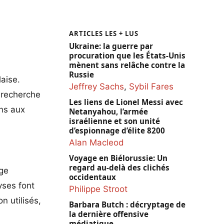
ARTICLES LES + LUS
Ukraine: la guerre par
procuration que les États-Unis
mènent sans relâche contre la
Russie
aise.
Jeffrey Sachs
,
Sybil Fares
 recherche
Les liens de Lionel Messi avec
ns aux
Netanyahou, l’armée
israélienne et son unité
d’espionnage d’élite 8200
Alan Macleod
Voyage en Biélorussie: Un
regard au-delà des clichés
rge
occidentaux
yses font
Philippe Stroot
n utilisés,
Barbara Butch : décryptage de
la dernière offensive
médiatique