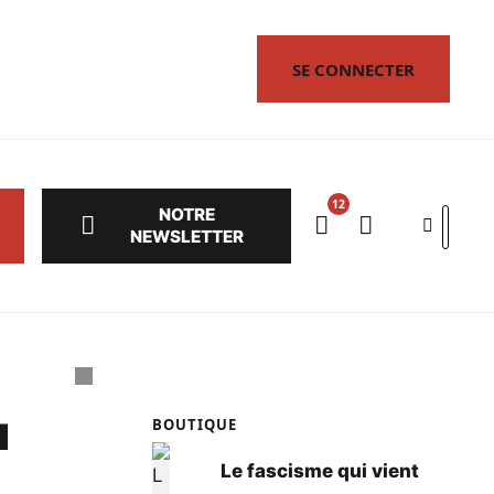
 de vous!
SE CONNECTER
ion sur nos livres.
NOTRE
Search
NEWSLETTER
u
BOUTIQUE
Le fascisme qui vient