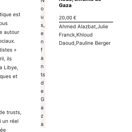
Gaza
tique est
20,00
€
nous
Ahmed Alazbat
,
Julie
ge autour
Franck
,
Khloud
ociaux.
Daoud
,
Pauline Berger
tistes »
l, ils
a Libye,
iques et
e trusts,
 un réel
sée