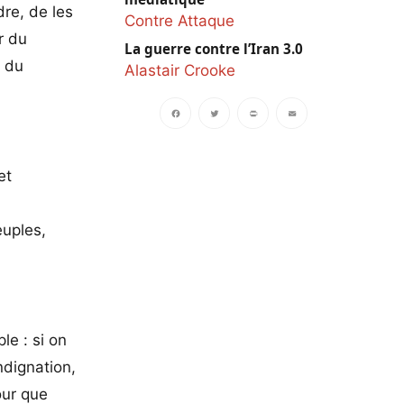
re, de les
Contre Attaque
ur du
La guerre contre l’Iran 3.0
e du
Alastair Crooke
Facebook
Twitter
PrintFriendly
Email
et
euples,
le : si on
ndignation,
our que