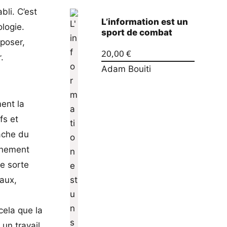
bli. C’est
L’information est un
logie.
sport de combat
mposer,
20,00
€
.
Adam Bouiti
ment la
fs et
tâche du
onnement
e sorte
aux,
t
cela que la
 un travail