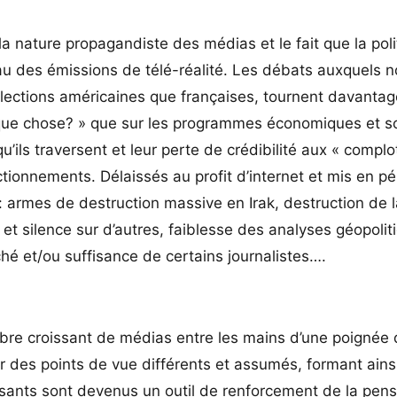
la nature propagandiste des médias et le fait que la poli
 des émissions de télé-réalité. Les débats auxquels 
 élections américaines que françaises, tournent davanta
lque chose? » que sur les programmes économiques et s
u’ils traversent et leur perte de crédibilité aux « complo
tionnements. Délaissés au profit d’internet et mis en péri
s: armes de destruction massive en Irak, destruction de l
et silence sur d’autres, faiblesse des analyses géopolit
ché et/ou suffisance de certains journalistes….
bre croissant de médias entre les mains d’une poignée d
r des points de vue différents et assumés, formant ainsi
ssants sont devenus un outil de renforcement de la pen