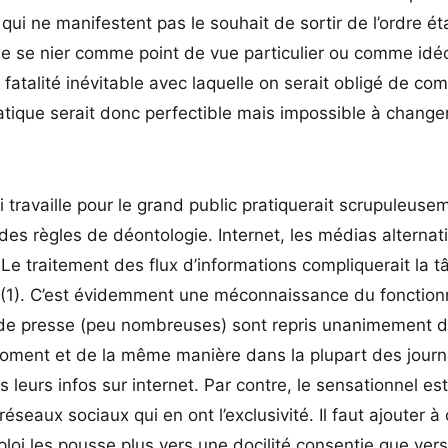
ui ne manifestent pas le souhait de sortir de l’ordre éta
de se nier comme point de vue particulier ou comme idéo
atalité inévitable avec laquelle on serait obligé de co
tique serait donc perfectible mais impossible à changer
ui travaille pour le grand public pratiquerait scrupuleuse
 des règles de déontologie. Internet, les médias alternati
e. Le traitement des flux d’informations compliquerait la 
tion (1). C’est évidemment une méconnaissance du foncti
de presse (peu nombreuses) sont repris unanimement d
oment et de la même manière dans la plupart des journ
s leurs infos sur internet. Par contre, le sensationnel es
éseaux sociaux qui en ont l’exclusivité. Il faut ajouter à 
ploi les pousse plus vers une docilité consentie que vers