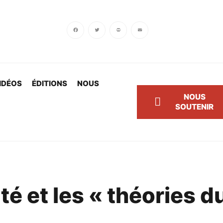
ni subsides. Investig’Action a besoin
ensuel et profitez de 20% de réduct
Facebook
Twitter
PrintFriendly
Email
JE SOUTIENS
IDÉOS
ÉDITIONS
NOUS
NOUS
SOUTENIR
ité et les « théories d