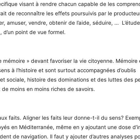
écifique visant à rendre chacun capable de les comprend
girait de reconnaître les effets poursuivis par le producte
er, amuser, vendre, obtenir de l’aide, séduire, … L’étud
, d’un point de vue formel.
de mémoire » devant favoriser la vie citoyenne. Mémoire 
s à l’histoire et sont surtout accompagnées d’oublis
t sociale, histoire des dominations et des luttes des p
nt de moins en moins riches de savoirs.
ux faits. Aligner les faits leur donne-t-il du sens? Exemp
oyés en Méditerranée, même en y ajoutant une dose d’i
dent de navigation. Il faut y ajouter d’autres analyses p