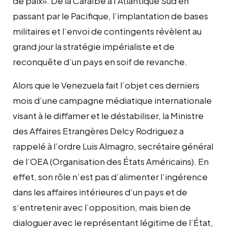
de paix». De la Caraïbe à l’Atlantique Sud en
passant par le Pacifique, l’implantation de bases
militaires et l’envoi de contingents révèlent au
grand jour la stratégie impérialiste et de
reconquête d’un pays en soif de revanche.
Alors que le Venezuela fait l’objet ces derniers
mois d’une campagne médiatique internationale
visant à le diffamer et le déstabiliser, la
M
inistre
des
A
ffaires
E
trangères Delcy Rodriguez a
rappelé à l’ordre Luis Almagro, secrétaire général
de
l’O
EA (Organisation des États Américains). En
effet, son rôle n’est pas d’alimenter l’ingérence
dans les affaires intérieures d’un pays et
de
s
‘entretenir avec l’opposition, mais
bien de
dialoguer avec
le représentant légitime de l’État,