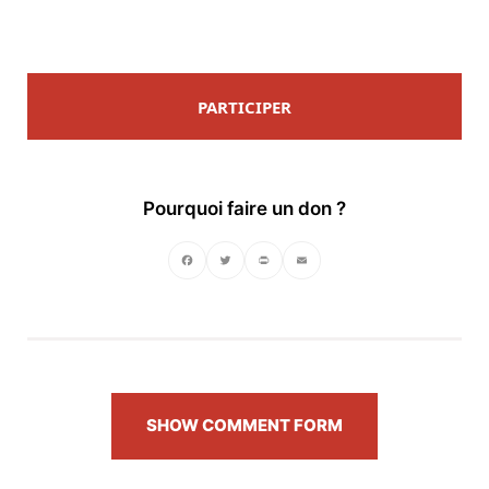
PARTICIPER
Pourquoi faire un don ?
Facebook
Twitter
PrintFriendly
Email
SHOW COMMENT FORM