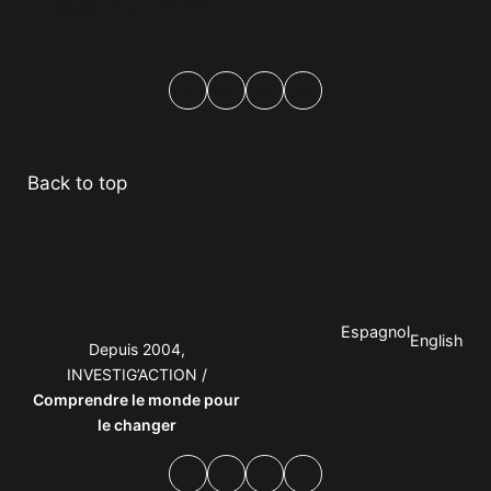
Facebook
Twitter
Instagram
YouTube
TikTok
Telegram
Lien
Facebook
Twitter
PrintFriendly
Email
Back to top
Espagnol
English
Depuis 2004,
INVESTIG’ACTION /
Comprendre le monde pour
le changer