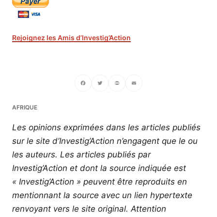
Rejoignez les Amis d’Investig’Action
Facebook
Twitter
PrintFriendly
Email
AFRIQUE
Les opinions exprimées dans les articles publiés
sur le site d’Investig’Action n’engagent que le ou
les auteurs. Les articles publiés par
Investig’Action et dont la source indiquée est
« Investig’Action » peuvent être reproduits en
mentionnant la source avec un lien hypertexte
renvoyant vers le site original.
Attention