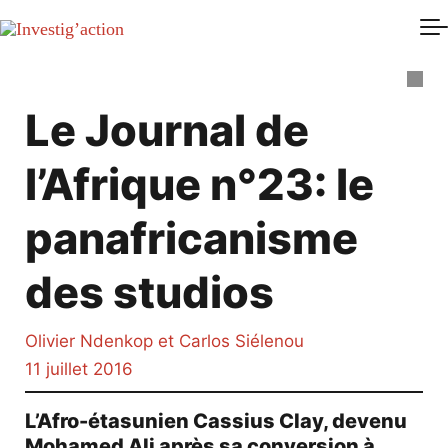
Skip to main content
Le Journal de
l’Afrique n°23: le
panafricanisme
des studios
Olivier Ndenkop et Carlos Siélenou
11 juillet 2016
L’Afro-étasunien Cassius Clay, devenu
Mohamed Ali après sa conversion à