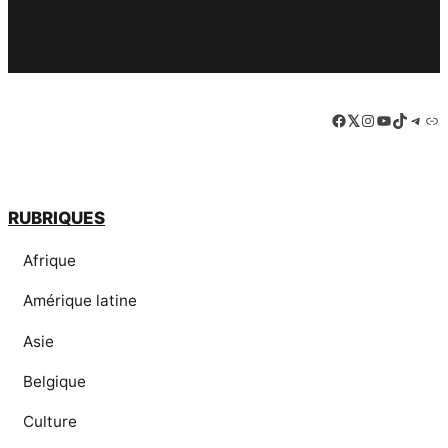
Facebook
Twitter
PrintFriendly
Email
Facebook
LinkedIn
Instagram
YouTube
TikTok
Tele
Lie
RUBRIQUES
Afrique
Amérique latine
Asie
Belgique
Culture