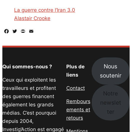
La guerre contre l’Iran 3.0
Alastair Crooke
Facebook
Twitter
PrintFriendly
Email
Nous
Qui sommes-nous ?
Plus de
soutenir
liens
Ceux qui exploitent les
travailleurs et profitent
Contact
Notre
des guerres financent
Rembours
newslet
également les grands
ements et
ter
médias. C’est pourquoi
retours
depuis 2004,
Investig’Action est engagé
Mentions