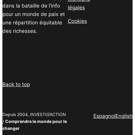
dans la bataille de l’info
légales
pour un monde de paix et
Cookies
une répartition équitable
des richesses.
Facebook
Twitter
Instagram
YouTube
TikTok
Telegram
Lien
Facebook
Twitter
PrintFriendly
Email
Back to top
Depuis 2004, INVESTIG’ACTION
Espagnol
English
/
Comprendre le monde pour le
changer