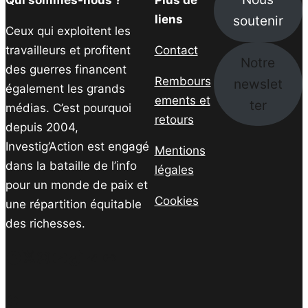
Qui sommes-nous ?
Plus de
soutenir
liens
Ceux qui exploitent les
travailleurs et profitent
Contact
Notre
des guerres financent
Rembours
newslet
également les grands
ements et
ter
médias. C’est pourquoi
retours
depuis 2004,
Investig’Action est engagé
Mentions
dans la bataille de l’info
légales
pour un monde de paix et
Cookies
une répartition équitable
des richesses.
Facebook
Twitter
Instagram
YouTube
TikTok
Telegram
Lien