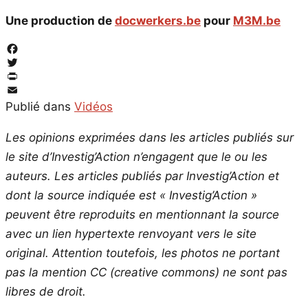
Une production de
docwerkers.be
pour
M3M.be
Facebook
Twitter
PrintFriendly
Email
Publié dans
Vidéos
Les opinions exprimées dans les articles publiés sur
le site d’Investig’Action n’engagent que le ou les
auteurs. Les articles publiés par Investig’Action et
dont la source indiquée est « Investig’Action »
peuvent être reproduits en mentionnant la source
avec un lien hypertexte renvoyant vers le site
original.
Attention toutefois, les photos ne portant
pas la mention CC (creative commons) ne sont pas
libres de droit.