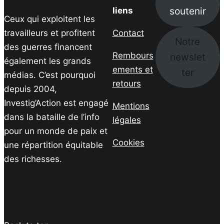
soutenir
liens
Ceux qui exploitent les
travailleurs et profitent
Contact
Notre
des guerres financent
Rembours
newslet
également les grands
ements et
ter
médias. C’est pourquoi
retours
depuis 2004,
Investig’Action est engagé
Mentions
dans la bataille de l’info
légales
pour un monde de paix et
Cookies
une répartition équitable
des richesses.
Facebook
Twitter
Instagram
YouTube
TikTok
Telegram
Lien