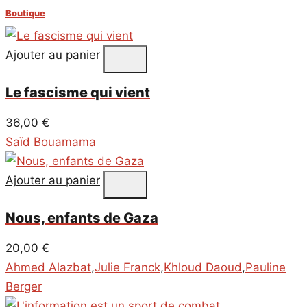
des
Boutique
articles
Ajouter au panier
Le fascisme qui vient
36,00
€
Saïd Bouamama
Ajouter au panier
Nous, enfants de Gaza
20,00
€
Ahmed Alazbat
,
Julie Franck
,
Khloud Daoud
,
Pauline
Berger