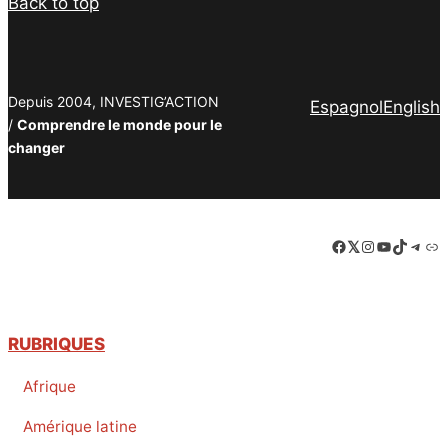
Back to top
Depuis 2004, INVESTIG’ACTION
Espagnol
English
/
Comprendre le monde pour le
changer
Facebook
LinkedIn
Instagram
YouTube
TikTok
Tele
Lie
RUBRIQUES
Afrique
Amérique latine