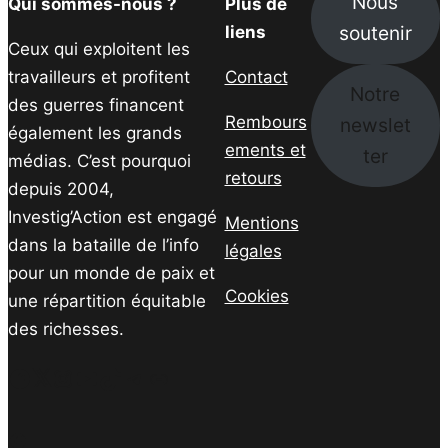
Nous
Qui sommes-nous ?
Plus de
soutenir
liens
Ceux qui exploitent les
travailleurs et profitent
Contact
Notre
des guerres financent
Rembours
newslet
également les grands
ements et
ter
médias. C’est pourquoi
retours
depuis 2004,
Investig’Action est engagé
Mentions
dans la bataille de l’info
légales
pour un monde de paix et
Cookies
une répartition équitable
des richesses.
Facebook
Twitter
Instagram
YouTube
TikTok
Telegram
Lien